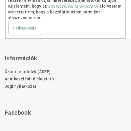
részemre e-mail útján hírleveleket, ajánlatokat küldjön.
Kijelentem, hogy az
adatkezelési tájékoztatót
elolvastam.
Megértettem, hogy a hozzájárulásom bármikor
visszavonhatom.
Feliratkozás
L
á
b
Információk
l
Üzleti feltételek (ÁSZF)
é
Adatkezelési tájékoztató
c
Jogi nyilatkozat
Facebook