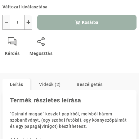
Egységár:
Változat kiválasztása
−
+
Kosárba
Kérdés
Megosztás
Leírás
Videók (2)
Beszélgetés
Termék részletes leírása
"Csináld magad" készlet papírból, melyből három
szobanövényt, (egy szobai futókát, egy könnyezőpálmát
és egy papagájvirágot) készíthetesz.