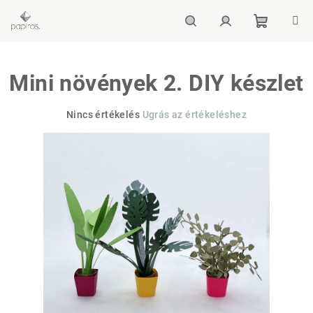
Ugrás
a
fő
Kosár
Keresés
Bejelentkezés
tartalomhoz
Mini növények 2. DIY készlet
A
Nincs értékelés
Ugrás az értékeléshez
termék
átlagos
értékelése
5-
ből
0,0
csillag.