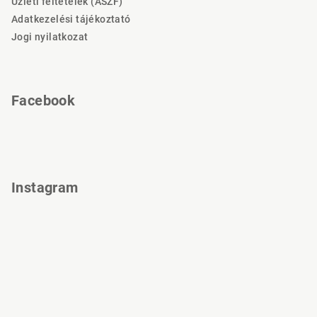
Üzleti feltételek (ÁSZF)
é
Adatkezelési tájékoztató
c
Jogi nyilatkozat
Facebook
Instagram