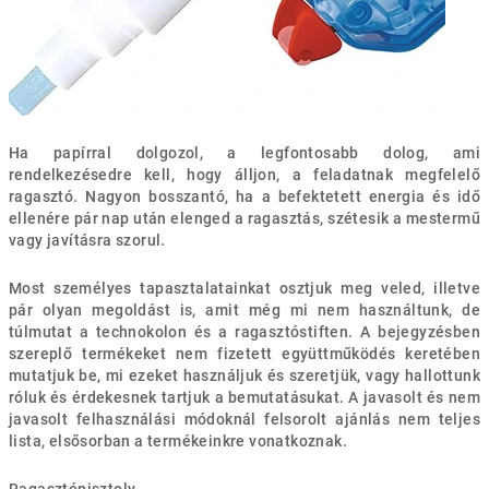
Ha papírral dolgozol, a legfontosabb dolog, ami
rendelkezésedre kell, hogy álljon, a feladatnak megfelelő
ragasztó. Nagyon bosszantó, ha a befektetett energia és idő
ellenére pár nap után elenged a ragasztás, szétesik a mestermű
vagy javításra szorul.
Most személyes tapasztalatainkat osztjuk meg veled, illetve
pár olyan megoldást is, amit még mi nem használtunk, de
túlmutat a technokolon és a ragasztóstiften. A bejegyzésben
szereplő termékeket nem fizetett együttműködés keretében
mutatjuk be, mi ezeket használjuk és szeretjük, vagy hallottunk
róluk és érdekesnek tartjuk a bemutatásukat. A javasolt és nem
javasolt felhasználási módoknál felsorolt ajánlás nem teljes
lista, elsősorban a termékeinkre vonatkoznak.