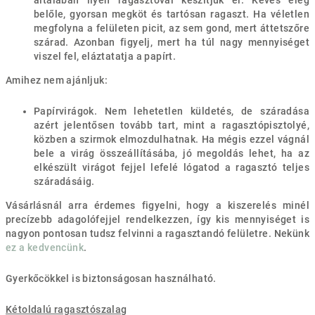
általában ilyen ragasztóval készítjük el. Kevés elég
belőle, gyorsan megköt és tartósan ragaszt. Ha véletlen
megfolyna a felületen picit, az sem gond, mert áttetszőre
szárad. Azonban figyelj, mert ha túl nagy mennyiséget
viszel fel, eláztatatja a papírt.
Amihez nem ajánljuk:
Papírvirágok. Nem lehetetlen küldetés, de száradása
azért jelentősen tovább tart, mint a ragasztópisztolyé,
közben a szirmok elmozdulhatnak. Ha mégis ezzel vágnál
bele a virág összeállításába, jó megoldás lehet, ha az
elkészült virágot fejjel lefelé lógatod a ragasztó teljes
száradásáig.
Vásárlásnál arra érdemes figyelni, hogy a kiszerelés minél
precízebb adagolófejjel rendelkezzen, így kis mennyiséget is
nagyon pontosan tudsz felvinni a ragasztandó felületre. Nekünk
ez a kedvencünk
.
Gyerkőcökkel is biztonságosan használható.
Kétoldalú ragasztószalag