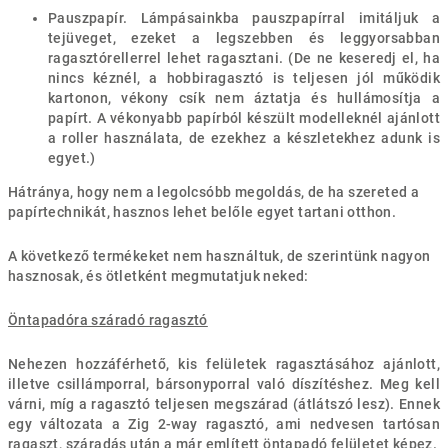
Pauszpapír. Lámpásainkba pauszpapírral imitáljuk a
tejüveget, ezeket a legszebben és leggyorsabban
ragasztórellerrel lehet ragasztani. (De ne keseredj el, ha
nincs kéznél, a hobbiragasztó is teljesen jól működik
kartonon, vékony csík nem áztatja és hullámosítja a
papírt. A vékonyabb papírból készült modelleknél ajánlott
a roller használata, de ezekhez a készletekhez adunk is
egyet.)
Hátránya, hogy nem a legolcsóbb megoldás, de ha szereted a
papírtechnikát, hasznos lehet belőle egyet tartani otthon.
A következő termékeket nem használtuk, de szerintünk nagyon
hasznosak, és ötletként megmutatjuk neked:
Öntapadóra száradó ragasztó
Nehezen hozzáférhető, kis felületek ragasztásához ajánlott,
illetve csillámporral, bársonyporral való díszítéshez. Meg kell
várni, míg a ragasztó teljesen megszárad (átlátszó lesz). Ennek
egy változata a Zig 2-way ragasztó, ami nedvesen tartósan
ragaszt, száradás után a már említett öntapadó felületet képez.