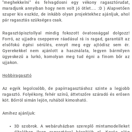
"meghekkelni" és felvagdosni egy vékony ragasztórudat,
maradjunk annyiban hogy nem volt jó ötlet.... :D ) Alapvetően
szuper kis eszköz, de inkább olyan projektekhez ajánljuk, ahol
pár ragasztás szükséges csak.
Ragasztópisztollyal mindig fokozott óvatossággal dolgozz!
Forró, az ujjadra cseppenve ráadásul rá is ragad, garantált az
elsőfokú égési sérülés, ennyit meg egy ajtódísz sem ér.
Gyerekekkel nem ajánlott a használata, legyen bármilyen
ügyeskezű a lurkó, komolyan meg tud égni a finom bőr az
ujjakon.
Hobbiragasztó
Az egyik legolcsóbb, de papírragasztáshoz szinte a legjobb
ragasztó. Folyékony, fehér színű, áttetszőre száradó és erősen
köt. Bőrröl simán lejön, ruhából kimosható.
Amihez ajánljuk:
3D szobrok. A webáruházban szereplő mintamodelleket