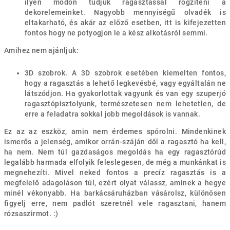
ilyen módon tudjuk ragasztással rögzíteni a
dekorelemeinket. Nagyobb mennyiségű olvadék is
eltakarható, és akár az előző esetben, itt is kifejezetten
fontos hogy ne potyogjon le a kész alkotásról semmi.
Amihez nem ajánljuk:
3D szobrok. A 3D szobrok esetében kiemelten fontos,
hogy a ragasztás a lehető legkevésbé, vagy egyáltalán ne
látszódjon. Ha gyakorlottak vagyunk és van egy szuperjó
ragasztópisztolyunk, természetesen nem lehetetlen, de
erre a feladatra sokkal jobb megoldások is vannak.
Ez az az eszköz, amin nem érdemes spórolni. Mindenkinek
ismerős a jelenség, amikor orrán-száján dől a ragasztó ha kell,
ha nem. Nem túl gazdaságos megoldás ha egy ragasztórúd
legalább harmada elfolyik feleslegesen, de még a munkánkat is
megnehezíti. Mivel neked fontos a precíz ragasztás is a
megfelelő adagoláson túl, ezért olyat válassz, aminek a hegye
minél vékonyabb. Ha barkácsáruházban vásárolsz, különösen
figyelj erre, nem padlót szeretnél vele ragasztani, hanem
rózsaszirmot. :)