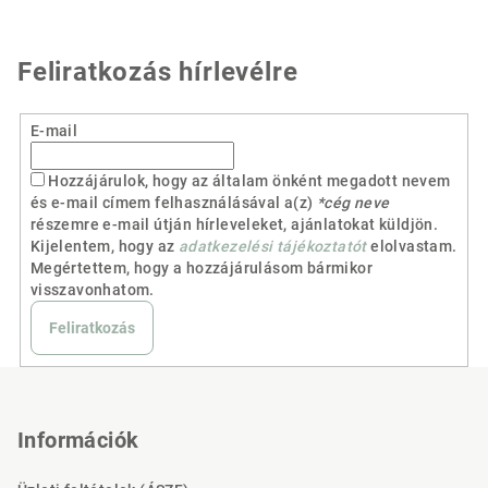
Feliratkozás hírlevélre
E-mail
Hozzájárulok, hogy az általam önként megadott nevem
és e-mail címem felhasználásával a(z)
*cég neve
részemre e-mail útján hírleveleket, ajánlatokat küldjön.
Kijelentem, hogy az
adatkezelési tájékoztatót
elolvastam.
Megértettem, hogy a hozzájárulásom bármikor
visszavonhatom.
Feliratkozás
L
á
b
Információk
l