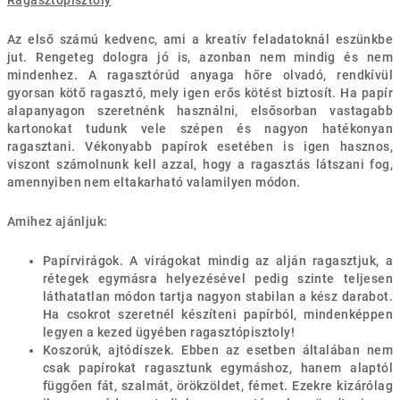
Ragasztópisztoly
Az első számú kedvenc, ami a kreatív feladatoknál eszünkbe
jut. Rengeteg dologra jó is, azonban nem mindig és nem
mindenhez. A ragasztórúd anyaga hőre olvadó, rendkívül
gyorsan kötő ragasztó, mely igen erős kötést biztosít. Ha papír
alapanyagon szeretnénk használni, elsősorban vastagabb
kartonokat tudunk vele szépen és nagyon hatékonyan
ragasztani. Vékonyabb papírok esetében is igen hasznos,
viszont számolnunk kell azzal, hogy a ragasztás látszani fog,
amennyiben nem eltakarható valamilyen módon.
Amihez ajánljuk:
Papírvirágok. A virágokat mindig az alján ragasztjuk, a
rétegek egymásra helyezésével pedig szinte teljesen
láthatatlan módon tartja nagyon stabilan a kész darabot.
Ha csokrot szeretnél készíteni papírból, mindenképpen
legyen a kezed ügyében ragasztópisztoly!
Koszorúk, ajtódíszek. Ebben az esetben általában nem
csak papírokat ragasztunk egymáshoz, hanem alaptól
függően fát, szalmát, örökzöldet, fémet. Ezekre kizárólag