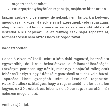
ragasztandó darabot.
Pauszpapír. Gyönyörűen ragasztja, majdnem láthatatlan.
Igazán szubjektív vélemény, de nekünk nem tartozik a kedvenc
megoldásaink közé. Ha sok elemet szeretnénk vele ragasztani,
elég idegőrlő tud lenni a méretre vágás és a második oldaláról
leszedni a kis papírkát. De ez tényleg csak saját tapasztalat,
természetesen nem biztos hogy ez téged zavar.
Ragasztóroller
Hasonló elven működik, mint a kétoldalú ragasztó, használata
egyszerűbb, de kicsit bekorlátozza a felhasználhatóságát.
Látványra pontosan úgy néz ki, mint egy hibajavító roller, csak
fehér csík helyett egy átlátszó ragasztócsíkot tudsz vele húzni.
Tapadása kicsit gyengébb, mint a kétoldalú ragasztóé.
Használatához szükséges, hogy a ragasztandó felület asztalon
legyen, ez 3D szobrok esetében az első pár ragasztás után már
nehezen megoldható.
Amihez ajánljuk: