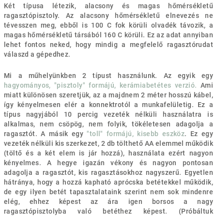
Két típusa létezik, alacsony és magas hőmérsékletű
ragasztópisztoly. Az alacsony hőmérsékletű elnevezés ne
tévesszen meg, ebből is 100 C fok körüli olvadék távozik, a
magas hőmérsékletű társából 160 C körüli. Ez az adat annyiban
lehet fontos neked, hogy mindig a megfelelő ragasztórudat
válaszd a gépedhez.
Mi a műhelyünkben 2 típust használunk. Az egyik egy
hagyományos, "pisztoly" formájú, kerámiabetétes verzió.
Ami
miatt különösen szeretjük, az a majdnem 2 méter hosszú kábel,
így kényelmesen elér a konnektrotól a munkafelületig. Ez a
típus nagyjából 10 percig vezeték nélküli használatra is
alkalmas, nem csöpög, nem folyik, tökéletesen adagolja a
ragasztót. A másik egy
"toll" formájú, kisebb eszköz
. Ez egy
vezeték nélküli kis szerkezet, 2 db tölthető AA elemmel működik
(töltő és a két elem is jár hozzá), használata ezért nagyon
kényelmes. A hegye igazán vékony és nagyon pontosan
adagolja a ragasztót, kis ragasztásokhoz nagyszerű. Egyetlen
hátránya, hogy a hozzá kapható aprócska betétekkel működik,
de egy ilyen betét tapasztalataink szerint nem sok mindenre
elég, ehhez képest az ára igen borsos a nagy
ragasztópisztolyba való betéthez képest. (Próbáltuk