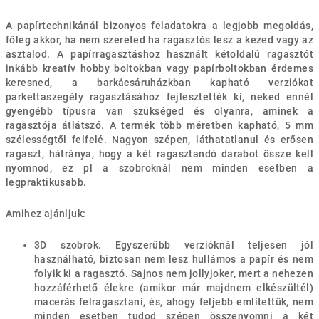
A papírtechnikánál bizonyos feladatokra a legjobb megoldás,
főleg akkor, ha nem szereted ha ragasztós lesz a kezed vagy az
asztalod. A papírragasztáshoz használt kétoldalú ragasztót
inkább kreatív hobby boltokban vagy papírboltokban érdemes
keresned, a barkácsáruházkban kapható verziókat
parkettaszegély ragasztásához fejlesztették ki, neked ennél
gyengébb típusra van szükséged és olyanra, aminek a
ragasztója átlátszó. A termék több méretben kapható, 5 mm
szélességtől felfelé. Nagyon szépen, láthatatlanul és erősen
ragaszt, hátránya, hogy a két ragasztandó darabot össze kell
nyomnod, ez pl a szobroknál nem minden esetben a
legpraktikusabb.
Amihez ajánljuk:
3D szobrok. Egyszerűbb verzióknál teljesen jól
használható, biztosan nem lesz hullámos a papír és nem
folyik ki a ragasztó. Sajnos nem jollyjoker, mert a nehezen
hozzáférhető élekre (amikor már majdnem elkészültél)
macerás felragasztani, és, ahogy feljebb említettük, nem
minden esetben tudod szépen összenyomni a két