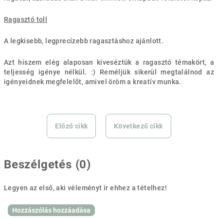
Ragasztó toll
A legkisebb, legprecízebb ragasztáshoz ajánlott.
Azt hiszem elég alaposan kiveséztük a ragasztó témakört, a
teljesség igénye nélkül. :) Reméljük sikerül megtalálnod az
igényeidnek megfelelőt, amivel öröm a kreatív munka.
Előző cikk
Következő cikk
Beszélgetés (0)
Legyen az első, aki véleményt ír ehhez a tételhez!
Hozzászólás hozzáadása