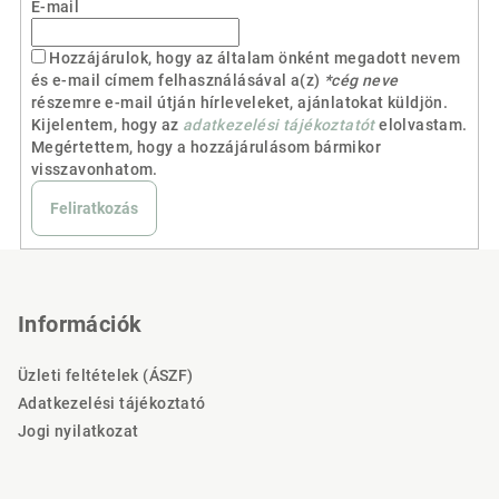
E-mail
Hozzájárulok, hogy az általam önként megadott nevem
és e-mail címem felhasználásával a(z)
*cég neve
részemre e-mail útján hírleveleket, ajánlatokat küldjön.
Kijelentem, hogy az
adatkezelési tájékoztatót
elolvastam.
Megértettem, hogy a hozzájárulásom bármikor
visszavonhatom.
Feliratkozás
L
á
b
Információk
l
Üzleti feltételek (ÁSZF)
é
Adatkezelési tájékoztató
c
Jogi nyilatkozat