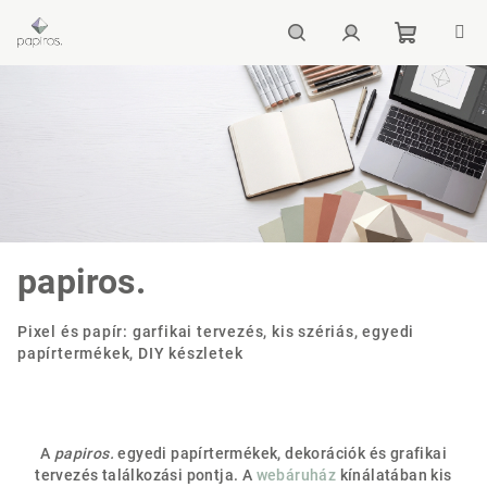
Ugrás
a
fő
Kosár
Keresés
Bejelentkezés
tartalomhoz
papiros.
Pixel és papír: garfikai tervezés, kis szériás, egyedi
papírtermékek, DIY készletek
A
papiros.
egyedi papírtermékek, dekorációk és grafikai
tervezés találkozási pontja. A
webáruház
kínálatában kis