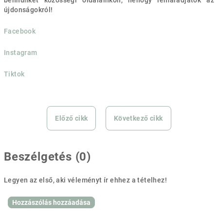
bennünket közösségi oldalainkon, nehogy lemaradjatok az
újdonságokról!
Facebook
Instagram
Tiktok
Előző cikk
Következő cikk
Beszélgetés (0)
Legyen az első, aki véleményt ír ehhez a tételhez!
Hozzászólás hozzáadása