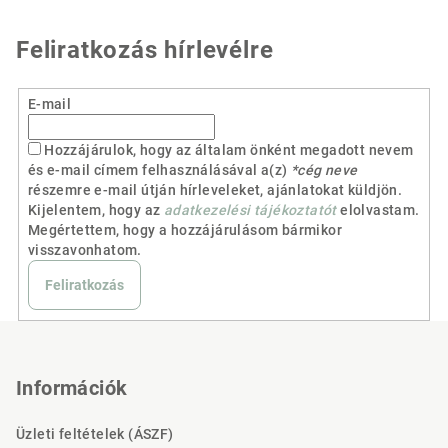
Feliratkozás hírlevélre
E-mail
Hozzájárulok, hogy az általam önként megadott nevem
és e-mail címem felhasználásával a(z)
*cég neve
részemre e-mail útján hírleveleket, ajánlatokat küldjön.
Kijelentem, hogy az
adatkezelési tájékoztatót
elolvastam.
Megértettem, hogy a hozzájárulásom bármikor
visszavonhatom.
Feliratkozás
L
á
b
Információk
l
Üzleti feltételek (ÁSZF)
é