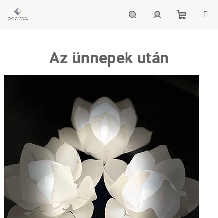
Ugrás
a
fő
Kosár
Keresés
Bejelentkezés
tartalomhoz
Az ünnepek után