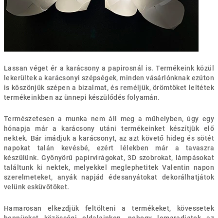
Lassan véget ér a karácsony a papirosnál is. Termékeink közül
lekerültek a karácsonyi szépségek, minden vásárlónknak ezúton
is köszönjük szépen a bizalmat, és reméljük, örömtöket leltétek
termékeinkben az ünnepi készülődés folyamán.
Természetesen a munka nem áll meg a műhelyben, úgy egy
hónapja már a karácsony utáni termékeinket készítjük elő
nektek. Bár imádjuk a karácsonyt, az azt követő hideg és sötét
napokat talán kevésbé, ezért lélekben már a tavaszra
készülünk. Gyönyörű papírvirágokat, 3D szobrokat, lámpásokat
találtunk ki nektek, melyekkel meglephetitek Valentin napon
szerelmeteket, anyák napjád édesanyátokat dekorálhatjátok
velünk esküvőtöket.
Hamarosan elkezdjük feltölteni a termékeket, kövessetek