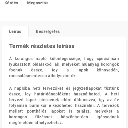
Kérdés
Megosztás
Leírás
Beszélgetés
Termék részletes leírása
A korongos napló különlegessége, hogy speciálisan
lyukasztott oldalakból áll, melyeket műanyag korongok
fognak össze, így a lapok könnyedén,
roncsolásmentesen áthelyezhetők.
A naplóba heti tervezőket és jegyzetlapokat fűztünk
össze, így határidőnaplóként használhatod. A heti
tervező lapok nincsenek előre dátumozva, így az év
folyamán bármikor elkezdheted használni. A tervezők
mellett ponthálós lapokat is találsz, melyeket a
korongos fűzésnek köszönhetően igényednek
megfelelően áthelyezhetsz.