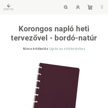
Ugrás
a
fő
Kosár
Keresés
Bejelentkezés
tartalomhoz
Korongos napló heti
tervezővel - bordó-natúr
A
Nincs értékelés
Ugrás az értékeléshez
termék
átlagos
értékelése
5-
ből
0,0
csillag.