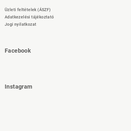
l
Üzleti feltételek (ÁSZF)
é
Adatkezelési tájékoztató
c
Jogi nyilatkozat
Facebook
Instagram