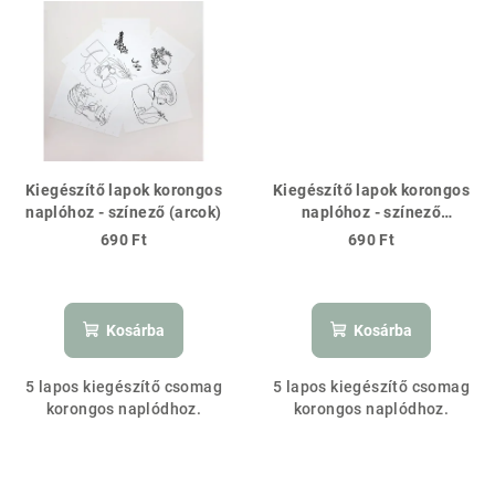
Kiegészítő lapok korongos
Kiegészítő lapok korongos
naplóhoz - színező (arcok)
naplóhoz - színező
(növények)
690 Ft
690 Ft
Kosárba
Kosárba
5 lapos kiegészítő csomag
5 lapos kiegészítő csomag
korongos naplódhoz.
korongos naplódhoz.