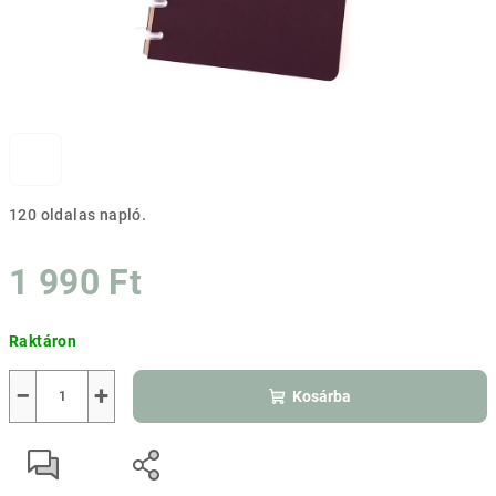
120 oldalas napló.
1 990 Ft
Egységár:
Raktáron
−
+
Kosárba