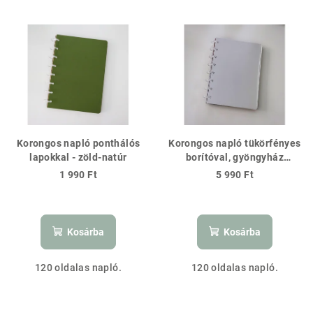
Korongos napló ponthálós
Korongos napló tükörfényes
lapokkal - zöld-natúr
borítóval, gyöngyház
lapokkal
1 990 Ft
5 990 Ft
Kosárba
Kosárba
120 oldalas napló.
120 oldalas napló.