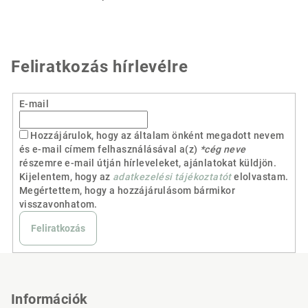
Feliratkozás hírlevélre
E-mail
Hozzájárulok, hogy az általam önként megadott nevem
és e-mail címem felhasználásával a(z)
*cég neve
részemre e-mail útján hírleveleket, ajánlatokat küldjön.
Kijelentem, hogy az
adatkezelési tájékoztatót
elolvastam.
Megértettem, hogy a hozzájárulásom bármikor
visszavonhatom.
Feliratkozás
L
á
b
Információk