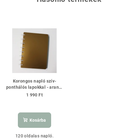
Korongos napló szív-
ponthálós lapokkal - arany-
natur
1 990 Ft
Kosárba
120 oldalas napló.