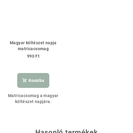
Magyar költészet napja
matricacsomag
990 Ft
Kosárba
Matricacsomag a magyar
költészet napjára.
Hasonló termékek