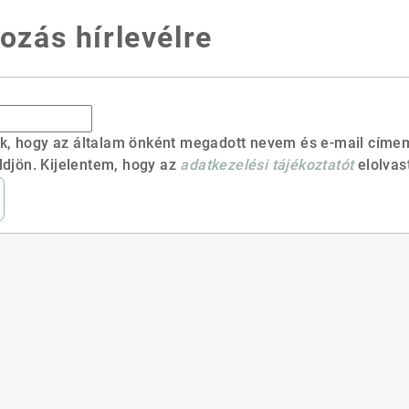
kozás hírlevélre
k, hogy az általam önként megadott nevem és e-mail címe
ldjön. Kijelentem, hogy az
adatkezelési tájékoztatót
elolva