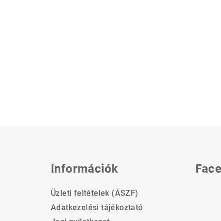
L
á
Információk
Fac
b
l
Üzleti feltételek (ÁSZF)
é
Adatkezelési tájékoztató