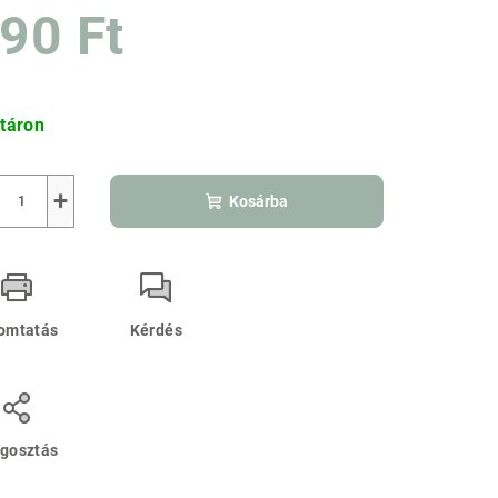
90 Ft
lag.
ségár:
táron
+
Kosárba
omtatás
Kérdés
gosztás