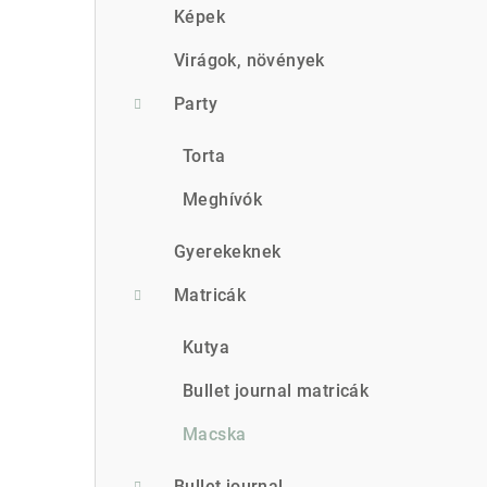
s
Képek
ó
Virágok, növények
p
Party
a
Torta
n
Meghívók
e
Gyerekeknek
l
Matricák
Kutya
Bullet journal matricák
Macska
Bullet journal