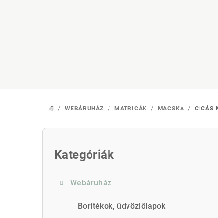
Ugrás
a
fő
tartalomhoz
/
WEBÁRUHÁZ
/
MATRICÁK
/
MACSKA
/
CICÁS
KEZDŐLAP
O
l
Kategóriák
Kategóriák
átugrása
d
Webáruház
a
l
Borítékok, üdvözlőlapok