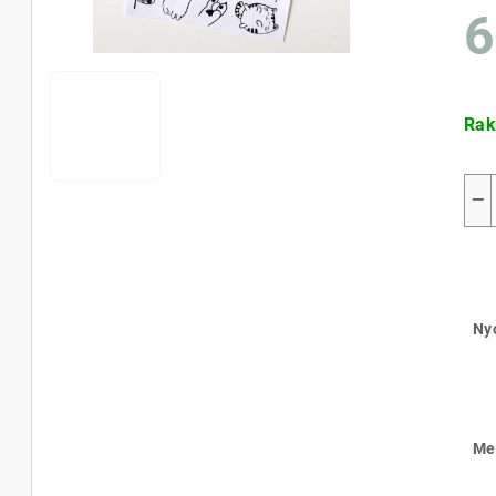
6
ből
0,0
csil
Egy
Rak
−
Ny
Me