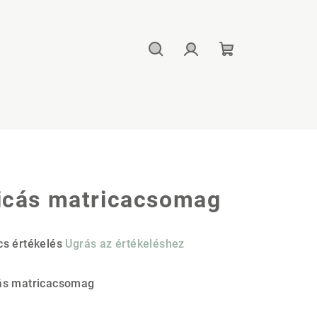
Keresés
Bejelentkezés
Kosár
icás matricacsomag
cs értékelés
Ugrás az értékeléshez
mék
agos
ás matricacsomag
ékelése